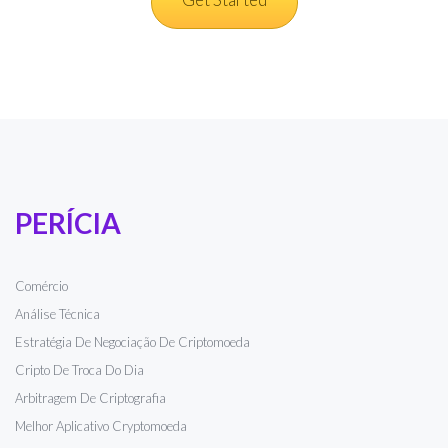
PERÍCIA
Comércio
Análise Técnica
Estratégia De Negociação De Criptomoeda
Cripto De Troca Do Dia
Arbitragem De Criptografia
Melhor Aplicativo Cryptomoeda