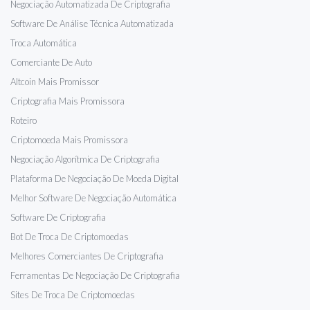
Negociação Automatizada De Criptografia
Software De Análise Técnica Automatizada
Troca Automática
Comerciante De Auto
Altcoin Mais Promissor
Criptografia Mais Promissora
Roteiro
Criptomoeda Mais Promissora
Negociação Algorítmica De Criptografia
Plataforma De Negociação De Moeda Digital
Melhor Software De Negociação Automática
Software De Criptografia
Bot De Troca De Criptomoedas
Melhores Comerciantes De Criptografia
Ferramentas De Negociação De Criptografia
Sites De Troca De Criptomoedas