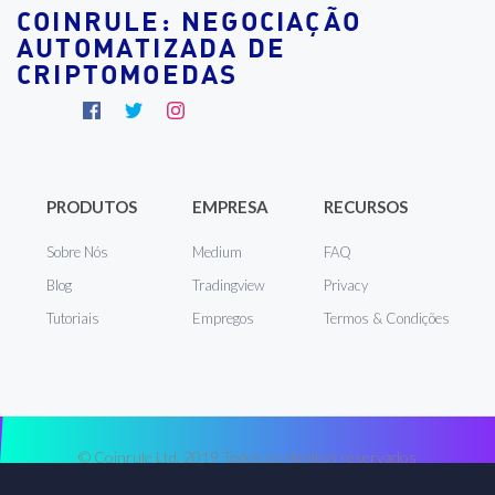
COINRULE: NEGOCIAÇÃO
AUTOMATIZADA DE
CRIPTOMOEDAS
PRODUTOS
EMPRESA
RECURSOS
Sobre Nós
Medium
FAQ
Blog
Tradingview
Privacy
Tutoriais
Empregos
Termos & Condições
© Coinrule Ltd. 2019 Todos os direitos reservados