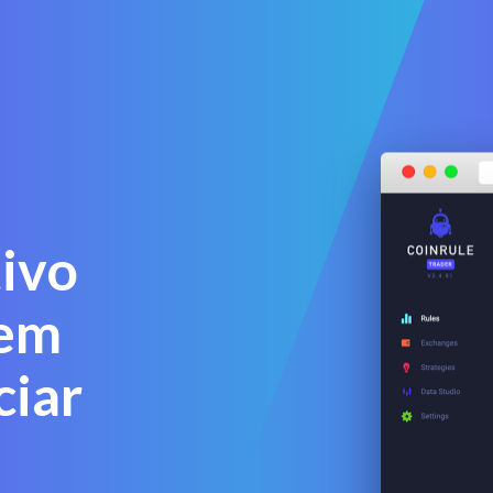
tivo
 em
ciar