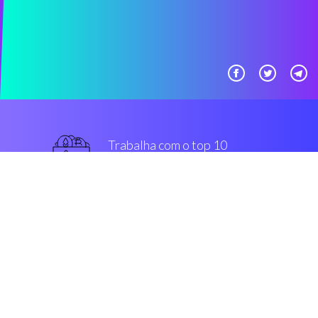
Trabalha com o top 10
mais usado intercâmbios
Top de linha
Segurança & Encriptação
“Coinrule é um mais inteligente
meio Ambiente que habilita os
traders de criptomoedas, para
construir bot sem ter que projetar
uma única linha de código.”