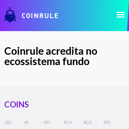
COINRULE
Coinrule acredita no
ecossistema fundo
COINS
ZRX
AE
BTC
BCH
BCD
BTG