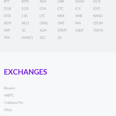
BTT
BTM
ADA
LINK
DASH
DCR
DGB
EOS
ETH
ETC
ICX
IOST
IOTA
LSK
LTC
MKR
XMR
NANO
NEM
NEO
OMG
ONT
PAX
QTUM
XRP
SC
XLM
STRAT
USDT
THETA
TRX
WAVES
ZEC
ZIL
EXCHANGES
Binance
HitBTC
Coinbase Pro
OKex