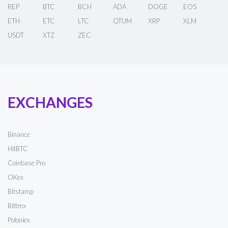
REP
BTC
BCH
ADA
DOGE
EOS
ETH
ETC
LTC
QTUM
XRP
XLM
USDT
XTZ
ZEC
EXCHANGES
Binance
HitBTC
Coinbase Pro
OKex
Bitstamp
Bittrex
Poloniex