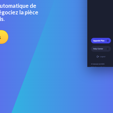
automatique de
gociez la pièce
s.
s