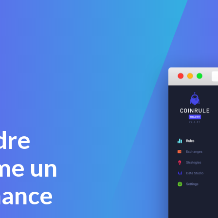
dre
me un
nance