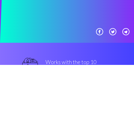
Works with the top 10
最著名的 交易所
一流的
Security & Encryption
“有了Coinrule，即使在你睡觉的时
候，你也可以在Bitmex上交易比特
币。”
Sergey