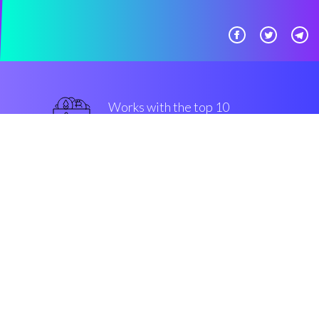
Works with the top 10
Huobi
avanzato
Security & Encryption
“Vorrei aver scoperto questo
sistema di trading automatici
prima!”
Marco