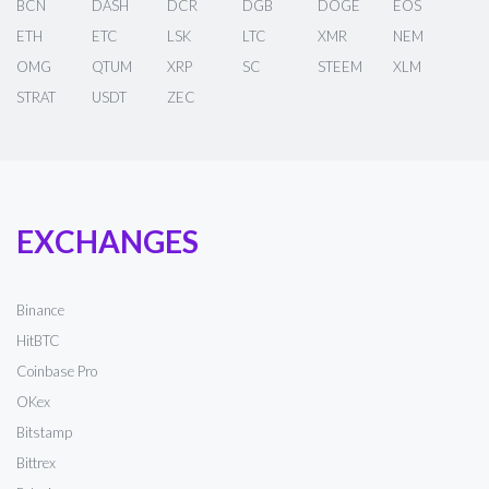
BCN
DASH
DCR
DGB
DOGE
EOS
ETH
ETC
LSK
LTC
XMR
NEM
OMG
QTUM
XRP
SC
STEEM
XLM
STRAT
USDT
ZEC
EXCHANGES
Binance
HitBTC
Coinbase Pro
OKex
Bitstamp
Bittrex