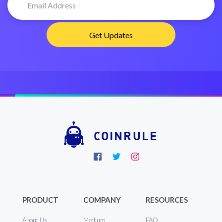
COINRULE
PRODUCT
COMPANY
RESOURCES
About Us
Medium
FAQ