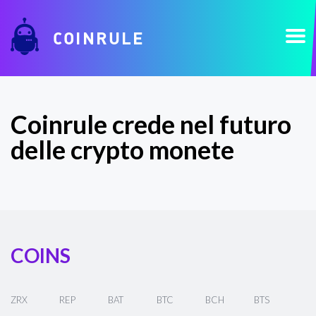
COINRULE
Coinrule crede nel futuro
delle crypto monete
COINS
ZRX
REP
BAT
BTC
BCH
BTS