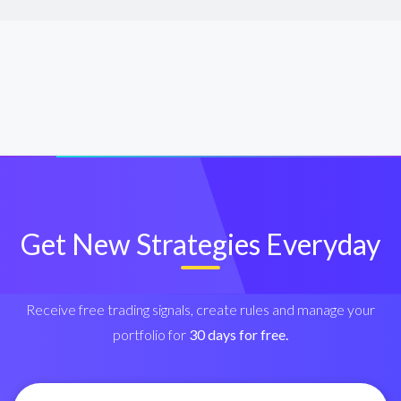
Get New Strategies Everyday
Receive free trading signals, create rules and manage your
portfolio for
30 days for free.