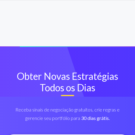
Obter Novas Estratégias
Todos os Dias
Receba sinais de negociação gratuitos, crie regras e
gerencie seu portfólio para
30 dias grátis.