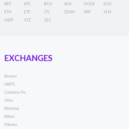
REP
BTC
BCH
ADA
DOGE
EOS
ETH
ETC
LTC
QTUM
XRP
XLM
USDT
XTZ
ZEC
EXCHANGES
Binance
HitBTC
Coinbase Pro
OKex
Bitstamp
Bittrex
Poloniex