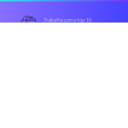
Trabalha com o top 10
mais usado intercâmbios
superior
Segurança & Encriptação
“Depois de procurar por bot new
tool s, me deparei com o
Coinrule.Fantástico!”
Kim