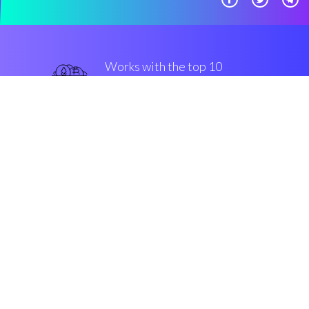
Works with the top 10
популярные крипто-
обмены
твердый
Security & Encryption
“Coinrule является торговый
редактор, который позволяет
криптовалютным трейдерам
строить торговые механизмы без
cтроки програмированния.”
Джон