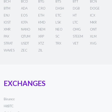
BCH
BCD
BTG
BTS
BTT
BCN
BTM
ADA
CRO
DASH
DGB
DOGE
ENJ
EOS
ETH
ETC
HT
ICX
IOST
IOTA
KMD
LSK
LTC
MKR
XMR
NANO
NEM
NEO
OMG
ONT
PAX
QTUM
XRP
SC
STEEM
XLM
STRAT
USDT
XTZ
TRX
VET
XVG
WAVES
ZEC
ZIL
EXCHANGES
Binance
HitBTC