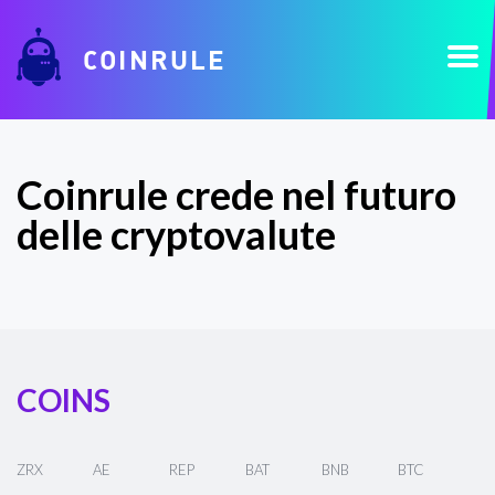
COINRULE
Coinrule crede nel futuro
delle cryptovalute
COINS
ZRX
AE
REP
BAT
BNB
BTC