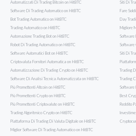
Automatizzati Di Trading Bitcoin on HitBTC
Siti Di T
Software Di Trading Automatico on HitBTC
Fare Sold
Bot Trading Automatico on HitBTC
Day Tradi
Trading Automatico on HitBTC
Migliore 
Automazione Trading Bot on HitBTC
Software 
Robot Di Trading Automatico on HitBTC
Software 
Software Automatici Bot on HitBTC
Siti Di T
Criptovaluta Fornitori Automatica on HitBTC
Piattafor
Automatizzazione Di Trading Crypto on HitBTC
Trading D
Software Di Analisi Tecnica Automatizzata on HitBTC
Trading C
Più Promettenti Altcoin on HitBTC
Software 
Più Promettenti Crypto on HitBTC
Best Cryp
Più Promettenti Criptovalute on HitBTC
Reddito P
Trading Algoritmico Crypto on HitBTC
Investime
Piattaforma Di Trading Di Valuta Digitale on HitBTC
Cryptocur
Miglior Software Di Trading Automatico on HitBTC