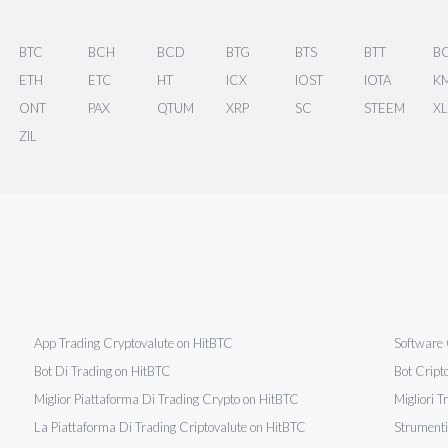
BTC
BCH
BCD
BTG
BTS
BTT
B
ETH
ETC
HT
ICX
IOST
IOTA
K
ONT
PAX
QTUM
XRP
SC
STEEM
X
ZIL
App Trading Cryptovalute on HitBTC
Software 
Bot Di Trading on HitBTC
Bot Cript
Miglior Piattaforma Di Trading Crypto on HitBTC
Migliori 
La Piattaforma Di Trading Criptovalute on HitBTC
Strumenti