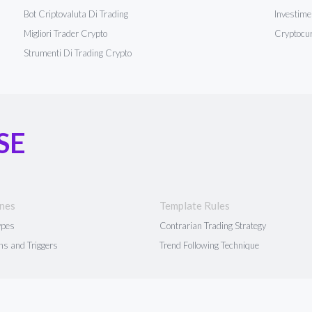
Bot Criptovaluta Di Trading
Investime
Migliori Trader Crypto
Cryptocur
Strumenti Di Trading Crypto
SE
ines
Template Rules
ypes
Contrarian Trading Strategy
ns and Triggers
Trend Following Technique