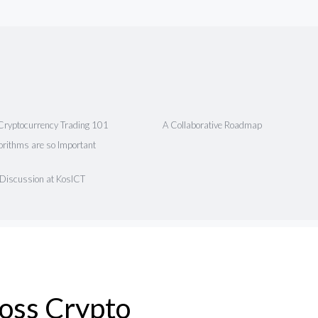
Cryptocurrency Trading 101
A Collaborative Roadmap
rithms are so Important
 Discussion at KosICT
ross Crypto