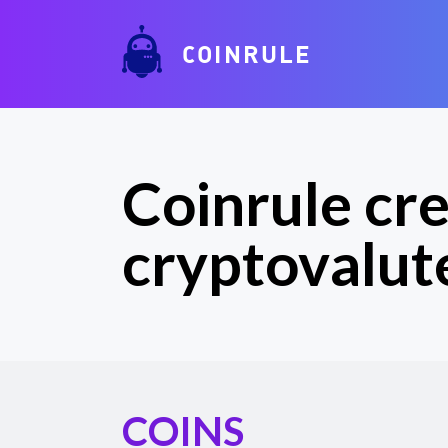
COINRULE
Coinrule cre
cryptovalut
COINS