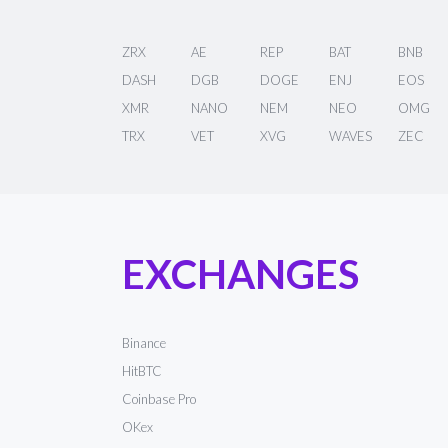
ZRX
AE
REP
BAT
BNB
DASH
DGB
DOGE
ENJ
EOS
XMR
NANO
NEM
NEO
OMG
TRX
VET
XVG
WAVES
ZEC
EXCHANGES
Binance
HitBTC
Coinbase Pro
OKex