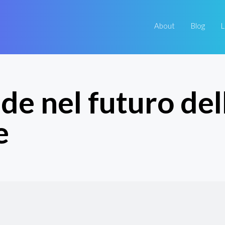
About
Blog
L
de nel futuro del
e