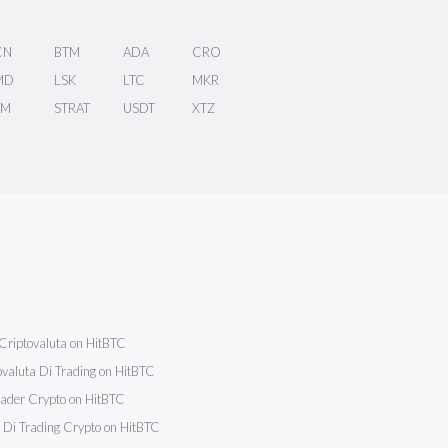
CN
BTM
ADA
CRO
MD
LSK
LTC
MKR
LM
STRAT
USDT
XTZ
Criptovaluta on HitBTC
ovaluta Di Trading on HitBTC
Trader Crypto on HitBTC
 Di Trading Crypto on HitBTC