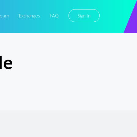
earn
Exchanges
FAQ
Sign In
le