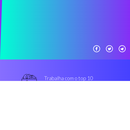
Trabalha com o top 10
popular intercâmbios
melhor
Segurança & Encriptação
“A melhor coisa que ocorreu em
criptografia nos últimos 1 anos”