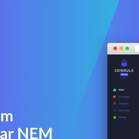
em
iar NEM