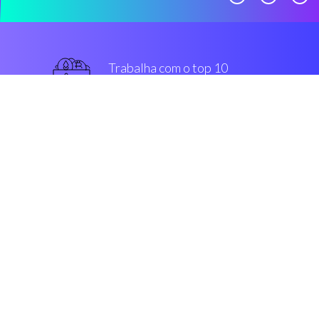
Trabalha com o top 10
mais usado intercâmbios
militar-grau
Segurança & Encriptação
“Coinrule é um mais inteligente
ferramenta que habilita os traders
de criptomoedas, para construir
machine sem ter que arquitetar
uma única linha de código.”
Marca