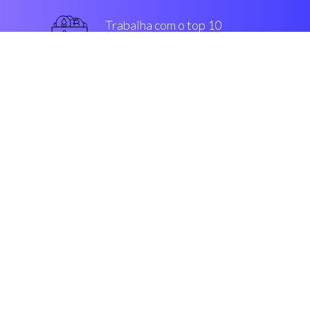
Trabalha com o top 10
melhor intercâmbios
garantido
Segurança & Encriptação
“Ótimo, automatic trading
strategy adaptado, para todos os
variety s de traders.”
Robert