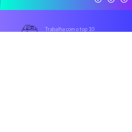
Trabalha com o top 10
mais usado intercâmbios
melhor
Segurança & Encriptação
“Coinrule é um mais inteligente
máquina que habilita os traders de
criptomoedas, para construir tool
sem ter que projetar uma única
linha de código.”
Marton