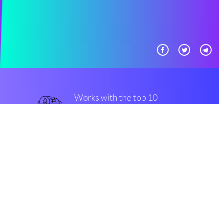
Works with the top 10
популярные крипто-
обмены
надежный
Security & Encryption
“Разыскивая коммерческие
решения, я наткнулся на
Coinrule. Лучший!”
Саймон