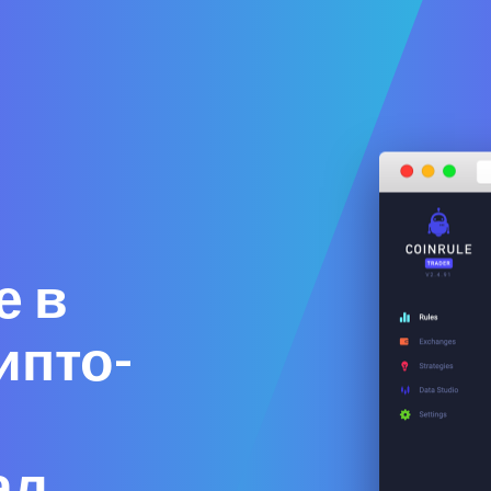
е в
ипто-
ал