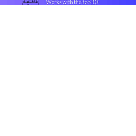
Works with the top 10
军用级别 交易所
一流的
Security & Encryption
“在寻找程序来新的工具后，我遇
到了Coinrule。太棒了!”
Jason