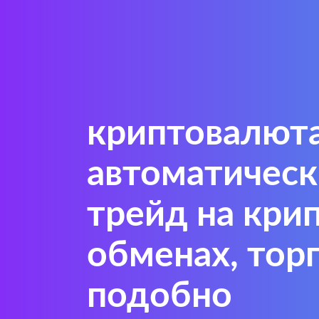
криптовалют
автоматичес
трейд на кри
обменах, тор
подобно