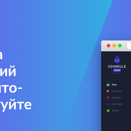
а
кий
пто-
гуйте