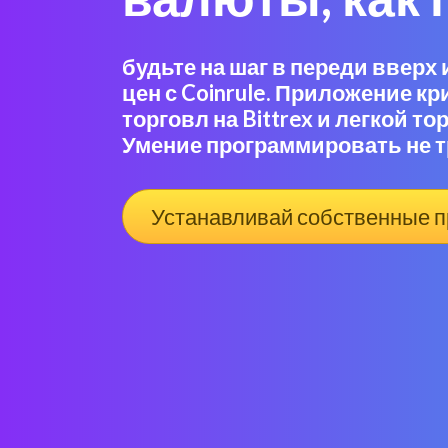
будьте на шаг в переди вверх
цен с Coinrule. Приложение 
торговл на Bittrex и легкой т
Умение программировать не т
Устанавливай собственные 