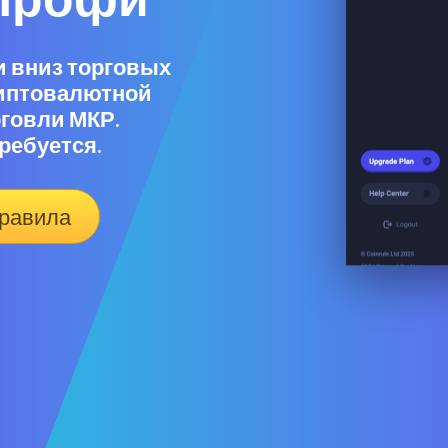
 и вниз торговых
криптовалютной
орговли МКР.
ребуется.
правила