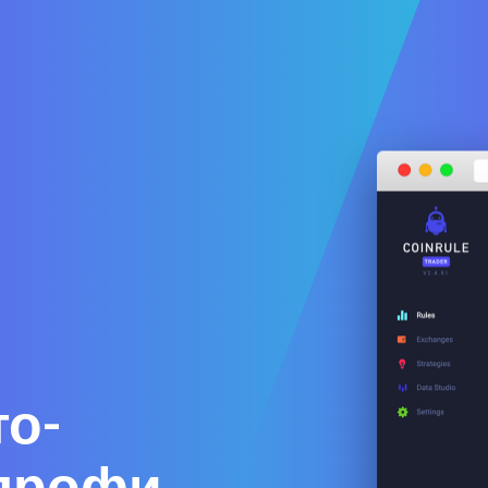
то-
 профи