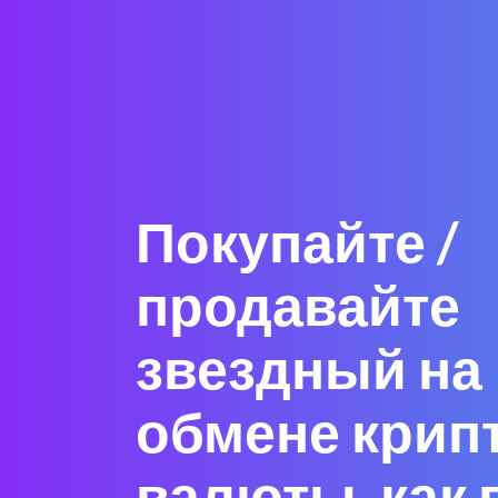
Покупайте /
продавайте
звездный на
обмене крип
валюты, как