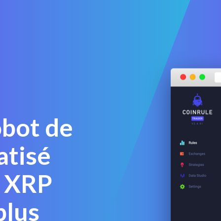
obot de
atisé
r XRP
plus