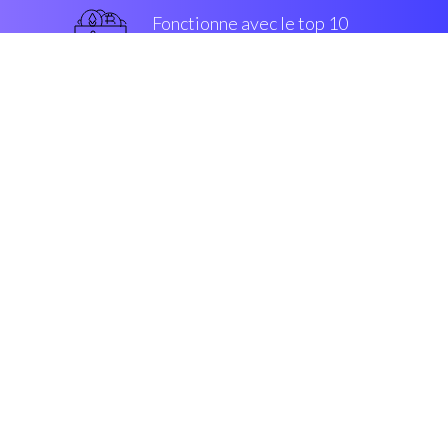
Fonctionne avec le top 10
populaires échanges
grade militaire
Sécurité et Cryptage
“Génial, stratégie de négociation
simplifié, pour tous les classes de
investors.”
Pablo