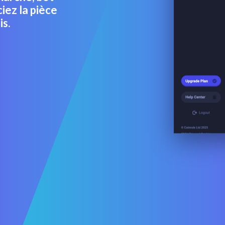
iez la pièce
is.