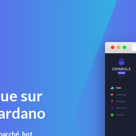
ue sur
ardano
arché, bot