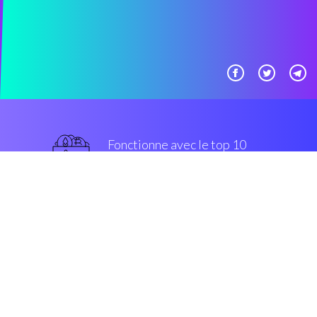
Fonctionne avec le top 10
populaires échanges
grade militaire
Sécurité et Cryptage
“Avec Coinrule, crypto buying-
selling est sur le point de changer”
Luis