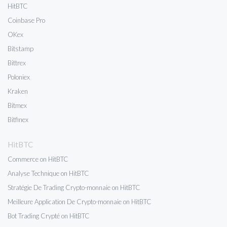
HitBTC
Coinbase Pro
OKex
Bitstamp
Bittrex
Poloniex
Kraken
Bitmex
Bitfinex
HitBTC
Commerce on HitBTC
Analyse Technique on HitBTC
Stratégie De Trading Crypto-monnaie on HitBTC
Meilleure Application De Crypto-monnaie on HitBTC
Bot Trading Crypté on HitBTC