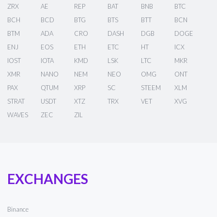
ZRX
AE
REP
BAT
BNB
BTC
BCH
BCD
BTG
BTS
BTT
BCN
BTM
ADA
CRO
DASH
DGB
DOGE
ENJ
EOS
ETH
ETC
HT
ICX
IOST
IOTA
KMD
LSK
LTC
MKR
XMR
NANO
NEM
NEO
OMG
ONT
PAX
QTUM
XRP
SC
STEEM
XLM
STRAT
USDT
XTZ
TRX
VET
XVG
WAVES
ZEC
ZIL
EXCHANGES
Binance