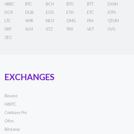
ABBC
BTC
BCH
BTG
BTT
DASH
DCR
DGB
EOS
ETH
ETC
IOTA
LTC
XMR
NEO
OMG
PAX
QTUM
XRP
XLM
XTZ
TRX
VET
XVG
ZEC
EXCHANGES
Binance
HitBTC
Coinbase Pro
OKex
Bitstamp