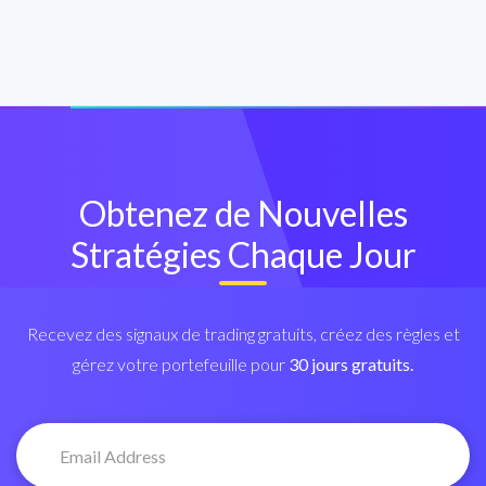
Obtenez de Nouvelles
Stratégies Chaque Jour
Recevez des signaux de trading gratuits, créez des règles et
gérez votre portefeuille pour
30 jours gratuits.