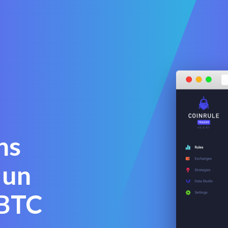
ns
 un
tBTC