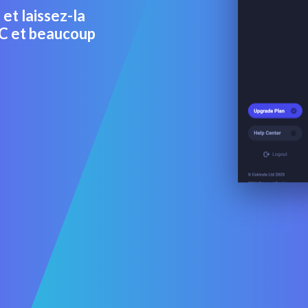
et laissez-la
TC et beaucoup