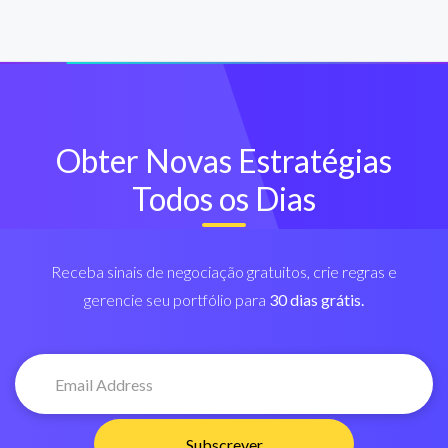
Obter Novas Estratégias
Todos os Dias
Receba sinais de negociação gratuitos, crie regras e
gerencie seu portfólio para
30 dias grátis.