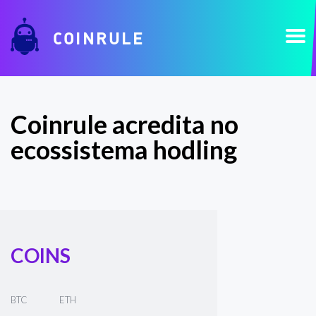
COINRULE
Coinrule acredita no
ecossistema hodling
COINS
BTC
ETH