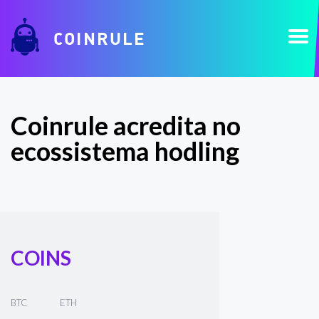
COINRULE
Coinrule acredita no
ecossistema hodling
COINS
BTC
ETH