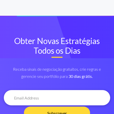
Obter Novas Estratégias
Todos os Dias
Receba sinais de negociação gratuitos, crie regras e
gerencie seu portfólio para
30 dias grátis.