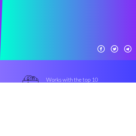
Works with the top 10
Bitmex
intelligente
Security & Encryption
“La cosa migliore che ho scoperto
negli ultimi cinque anni”