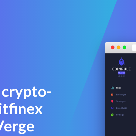
 crypto-
itfinex
Verge