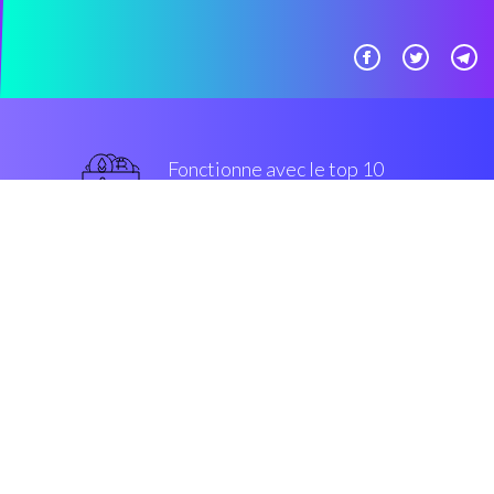
Fonctionne avec le top 10
populaires échanges
grade militaire
Sécurité et Cryptage
“Après avoir recherché crypto bot
new platform, je suis tombé sur
Coinrule. Gagnant !”
Kim