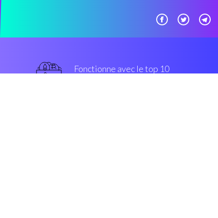
Fonctionne avec le top 10
populaires échanges
grade militaire
Sécurité et Cryptage
“Coinrule est un machine machine
qui active les traders de crypto-
monnaie, pour créer des machine s
de trading sans avoir à
programmer une seule ligne de
code.”
marque