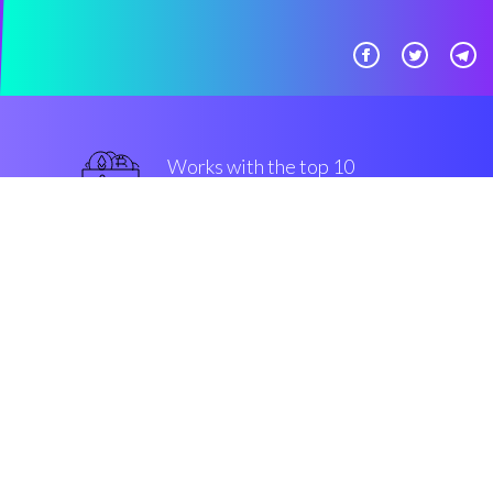
Works with the top 10
军用级别 交易所
一流的
Security & Encryption
“Coinrule是一个最好的 助手，它
使用加密货币交易员能够构建交易
机器，而无需编写任何代码。”
Jon