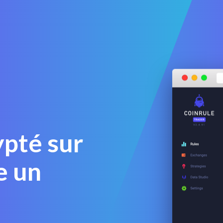
ypté sur
e un