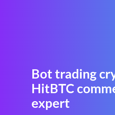
Bot trading cr
HitBTC comm
expert