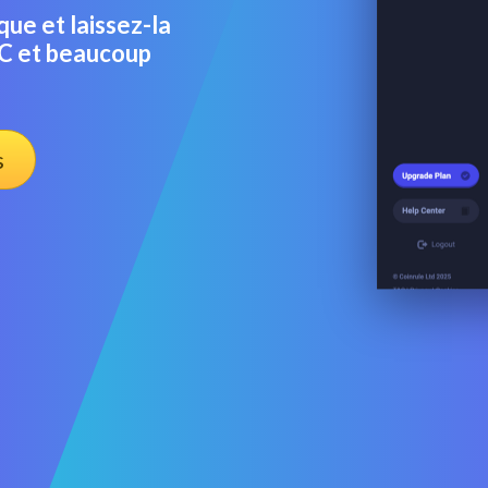
e et laissez-la
TC et beaucoup
s