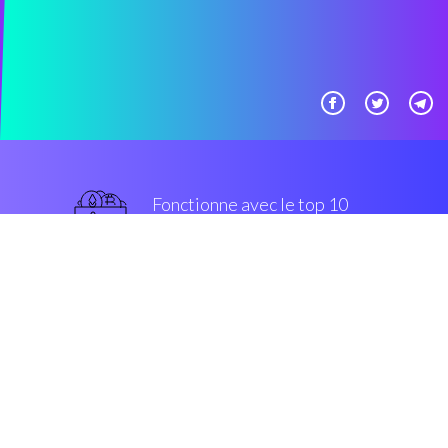
Fonctionne avec le top 10
populaires échanges
grade militaire
Sécurité et Cryptage
“Avec Coinrule, crypto buying-
selling est sur le point de changer”
Luis