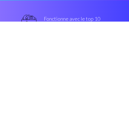
Fonctionne avec le top 10
populaires échanges
grade militaire
Sécurité et Cryptage
“Génial, stratégie de négociation
simplifié, pour tous les groupes de
traders.”
marque