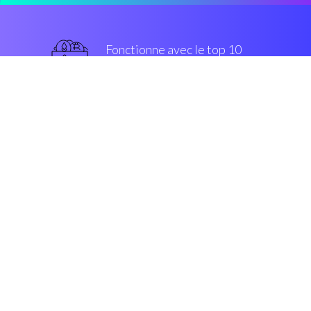
Fonctionne avec le top 10
populaires échanges
grade militaire
Sécurité et Cryptage
“Avec Coinrule, crypto trading est
sur le point de vendre”
Rowan