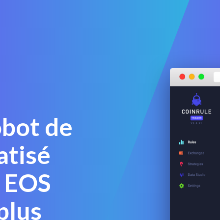
obot de
atisé
r EOS
plus