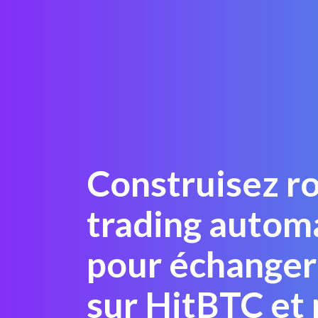
Construisez r
trading autom
pour échange
sur HitBTC et 