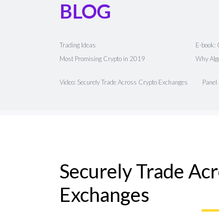
BLOG
Trading Ideas
E-book: 
Most Promising Crypto in 2019
Why Algo
Video: Securely Trade Across Crypto Exchanges
Panel
Securely Trade Ac
Exchanges