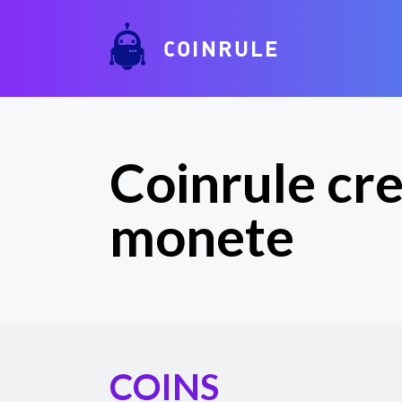
COINRULE
Coinrule cre
monete
COINS