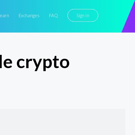
earn
Exchanges
FAQ
Sign In
le crypto