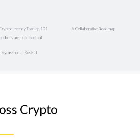
Cryptocurrency Trading 101
A Collaborative Roadmap
rithms are so Important
 Discussion at KosICT
ross Crypto