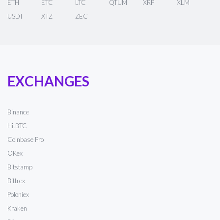
ETH
ETC
LTC
QTUM
XRP
XLM
USDT
XTZ
ZEC
EXCHANGES
Binance
HitBTC
Coinbase Pro
OKex
Bitstamp
Bittrex
Poloniex
Kraken