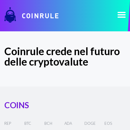
COINRULE
Coinrule crede nel futuro
delle cryptovalute
COINS
REP
BTC
BCH
ADA
DOGE
EOS