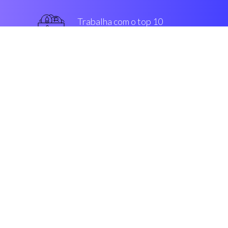
Trabalha com o top 10
mais usado intercâmbios
Top de linha
Segurança & Encriptação
“Depois de procurar por machine
choice s, me deparei com o
Coinrule.Incrível!”
Mikka