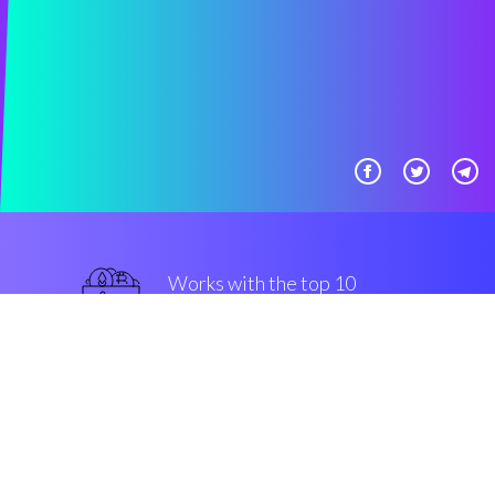
Works with the top 10
Bitfinex
avanzato
Security & Encryption
“Vorrei aver scoperto questo
sistema di trading automatici