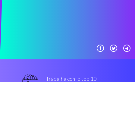
Trabalha com o top 10
mais usado intercâmbios
superior
Segurança & Encriptação
“Coinrule é um mais inteligente
solução que habilita os traders de