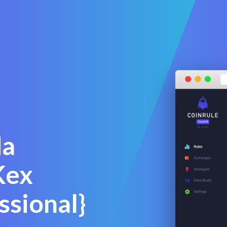
da
Kex
ssional}